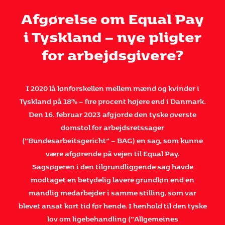
Afgørelse om Equal Pay
Mediation
i Tyskland – nye pligter
Deutsch
for arbejdsgivere?
I 2020 lå lønforskellen mellem mænd og kvinder i
Tyskland på 18% – fire procent højere end i Danmark.
Den 16. februar 2023 afgjorde den tyske øverste
domstol for arbejdsretssager
(”Bundesarbeitsgericht” – BAG) en sag, som kunne
være afgørende på vejen til Equal Pay.
Sagsøgeren i den tilgrundliggende sag havde
modtaget en betydelig lavere grundløn end en
mandlig medarbejder i samme stilling, som var
blevet ansat kort tid før hende. I henhold til den tyske
lov om ligebehandling (”Allgemeines