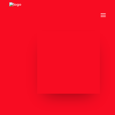
Om os
Art Director
Artist in Residence
Events
Kontakt
Links
Advokatfirma